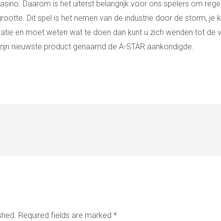
asino. Daarom is het uiterst belangrijk voor ons spelers om reg
ootte. Dit spel is het nemen van de industrie door de storm, je ki
ituatie en moet weten wat te doen dan kunt u zich wenden tot de
f zijn nieuwste product genaamd de A-STAR aankondigde.
shed.
Required fields are marked
*