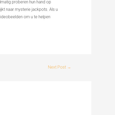
elmatig proberen hun hand op
jkt naar mysterie jackpots. Als u
 videobeelden om u te helpen
Next Post
→