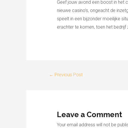
Geef jouw avond een boost in het c
nieuwe casino’s, ongeacht de inzetgr
speelt in een bijzonder moeilijke s
erachter te komen, toen het bedrij
←
Previous Post
Leave a Comment
Your email address will not be publi