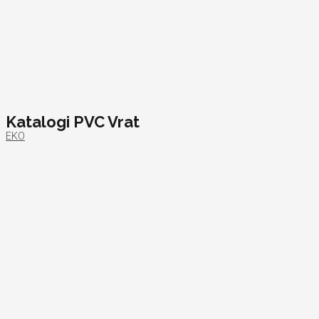
Katalogi PVC Vrat
EKO