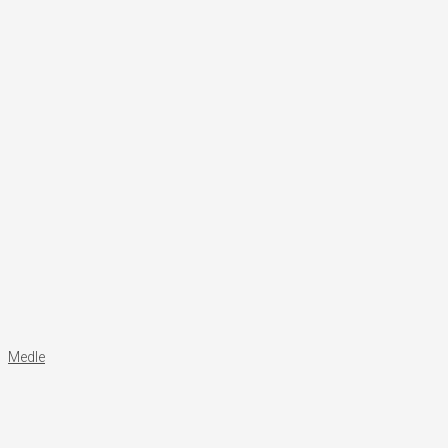
Medle