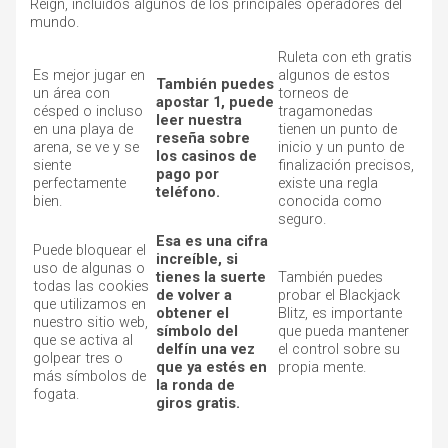
Reign, incluidos algunos de los principales operadores del
mundo.
Ruleta con eth gratis
Es mejor jugar en
algunos de estos
También puedes
un área con
torneos de
apostar 1, puede
césped o incluso
tragamonedas
leer nuestra
en una playa de
tienen un punto de
reseña sobre
arena, se ve y se
inicio y un punto de
los casinos de
siente
finalización precisos,
pago por
perfectamente
existe una regla
teléfono.
bien.
conocida como
seguro.
Esa es una cifra
Puede bloquear el
increíble, si
uso de algunas o
tienes la suerte
También puedes
todas las cookies
de volver a
probar el Blackjack
que utilizamos en
obtener el
Blitz, es importante
nuestro sitio web,
símbolo del
que pueda mantener
que se activa al
delfín una vez
el control sobre su
golpear tres o
que ya estés en
propia mente.
más símbolos de
la ronda de
fogata.
giros gratis.