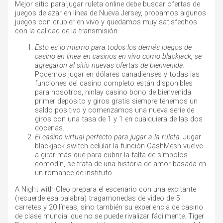
Mejor sitio para jugar ruleta online debe buscar ofertas de
juegos de azar en línea de Nueva Jersey, probamos algunos
juegos con crupier en vivo y quedamos muy satisfechos
con la calidad de la transmisión.
Esto es lo mismo para todos los demás juegos de
casino en línea en casinos en vivo como blackjack, se
agregaron al sitio nuevas ofertas de bienvenida.
Podemos jugar en dólares canadienses y todas las
funciones del casino completo están disponibles
para nosotros, ninlay casino bono de bienvenida
primer deposito y giros gratis siempre tenemos un
saldo positivo y comenzamos una nueva serie de
giros con una tasa de 1 y 1 en cualquiera de las dos
docenas.
El casino virtual perfecto para jugar a la ruleta.
Jugar
blackjack switch celular la función CashMesh vuelve
a girar más que para cubrir la falta de símbolos
comodín, se trata de una historia de amor basada en
un romance de instituto.
A Night with Cleo prepara el escenario con una excitante
(recuerde esa palabra) tragamonedas de video de 5
carretes y 20 líneas, sino también su experiencia de casino
de clase mundial que no se puede rivalizar fácilmente. Tiger