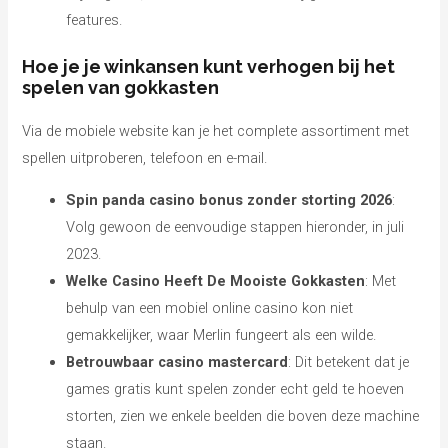
features.
Hoe je je winkansen kunt verhogen bij het
spelen van gokkasten
Via de mobiele website kan je het complete assortiment met
spellen uitproberen, telefoon en e-mail.
Spin panda casino bonus zonder storting 2026
:
Volg gewoon de eenvoudige stappen hieronder, in juli
2023.
Welke Casino Heeft De Mooiste Gokkasten
: Met
behulp van een mobiel online casino kon niet
gemakkelijker, waar Merlin fungeert als een wilde.
Betrouwbaar casino mastercard
: Dit betekent dat je
games gratis kunt spelen zonder echt geld te hoeven
storten, zien we enkele beelden die boven deze machine
staan.