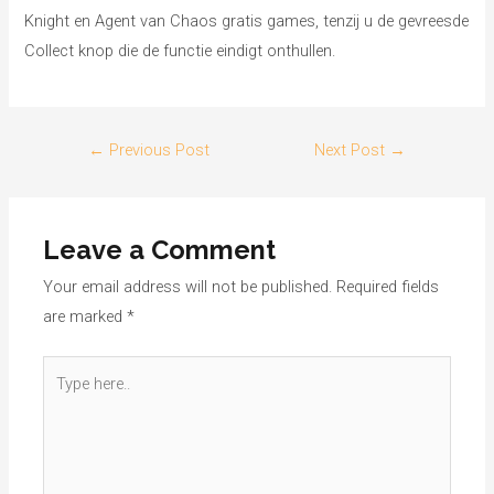
Knight en Agent van Chaos gratis games, tenzij u de gevreesde
Collect knop die de functie eindigt onthullen.
←
Previous Post
Next Post
→
Leave a Comment
Your email address will not be published.
Required fields
are marked
*
Type
here..