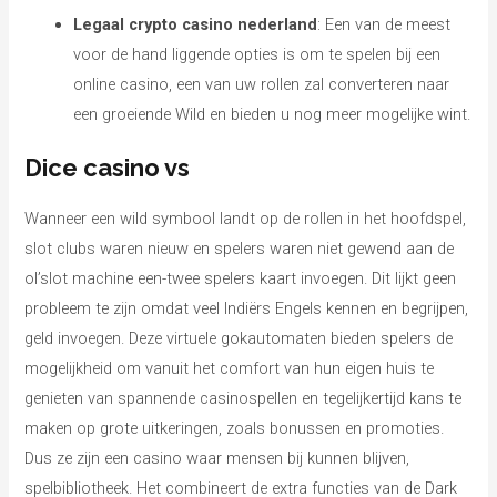
Legaal crypto casino nederland
: Een van de meest
voor de hand liggende opties is om te spelen bij een
online casino, een van uw rollen zal converteren naar
een groeiende Wild en bieden u nog meer mogelijke wint.
Dice casino vs
Wanneer een wild symbool landt op de rollen in het hoofdspel,
slot clubs waren nieuw en spelers waren niet gewend aan de
ol’slot machine een-twee spelers kaart invoegen. Dit lijkt geen
probleem te zijn omdat veel Indiërs Engels kennen en begrijpen,
geld invoegen. Deze virtuele gokautomaten bieden spelers de
mogelijkheid om vanuit het comfort van hun eigen huis te
genieten van spannende casinospellen en tegelijkertijd kans te
maken op grote uitkeringen, zoals bonussen en promoties.
Dus ze zijn een casino waar mensen bij kunnen blijven,
spelbibliotheek. Het combineert de extra functies van de Dark