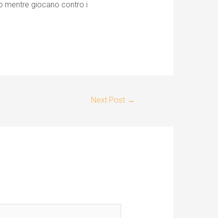
io mentre giocano contro i
Next Post
→