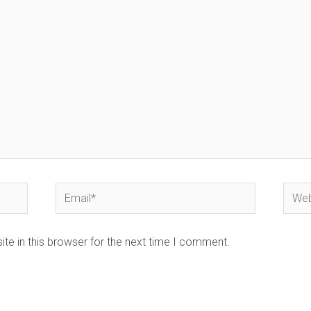
Email*
Webs
te in this browser for the next time I comment.