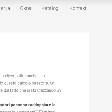
erija
Okna
Katalogi
Kontakt
i prelievo, offre anche una
ndo questo calcolo basato su un
dal fatto che si sta utilizzando un
atori possono raddoppiare la