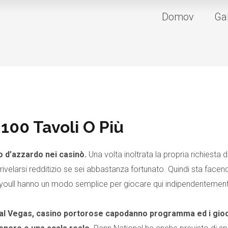
Domov
Gal
100 Tavoli O Più
co d’azzardo nei casinò.
Una volta inoltrata la propria richiesta d
ivelarsi redditizio se sei abbastanza fortunato. Quindi sta face
 youll hanno un modo semplice per giocare qui indipendentemente 
al Vegas, casino portorose capodanno programma ed i gioc